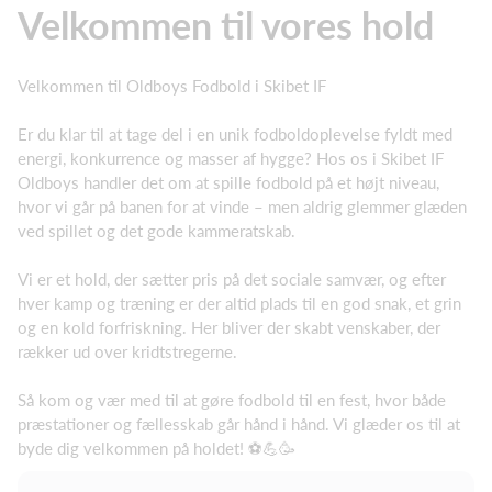
Velkommen til vores hold
Velkommen til Oldboys Fodbold i Skibet IF
Er du klar til at tage del i en unik fodboldoplevelse fyldt med
energi, konkurrence og masser af hygge? Hos os i Skibet IF
Oldboys handler det om at spille fodbold på et højt niveau,
hvor vi går på banen for at vinde – men aldrig glemmer glæden
ved spillet og det gode kammeratskab.
Vi er et hold, der sætter pris på det sociale samvær, og efter
hver kamp og træning er der altid plads til en god snak, et grin
og en kold forfriskning. Her bliver der skabt venskaber, der
rækker ud over kridtstregerne.
Så kom og vær med til at gøre fodbold til en fest, hvor både
præstationer og fællesskab går hånd i hånd. Vi glæder os til at
byde dig velkommen på holdet! ⚽💪🥳