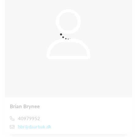
Brian Brynee
40979952
bbr@daarbak.dk